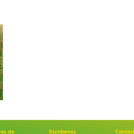
ces de
Escríbenos
Contác