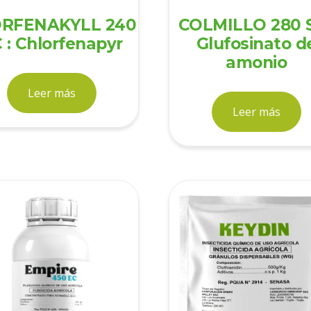
RFENAKYLL 240
COLMILLO 280 S
 : Chlorfenapyr
Glufosinato d
amonio
Leer más
Leer más