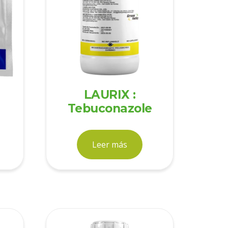
LAURIX :
Tebuconazole
Leer más