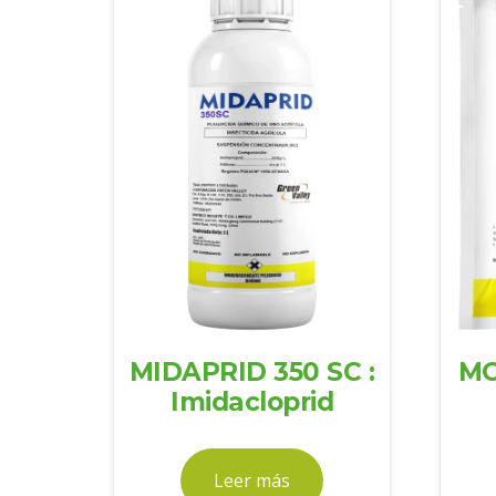
MIDAPRID 350 SC :
MO
Imidacloprid
Leer más