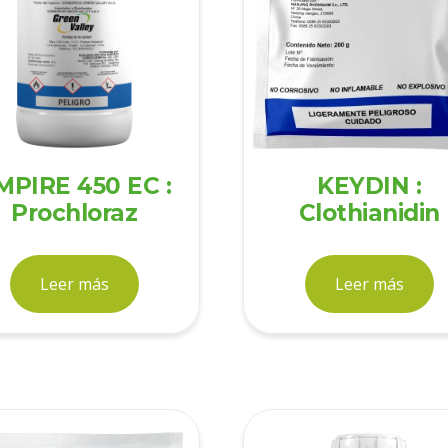
MPIRE 450 EC :
KEYDIN :
Prochloraz
Clothianidin
Leer más
Leer más