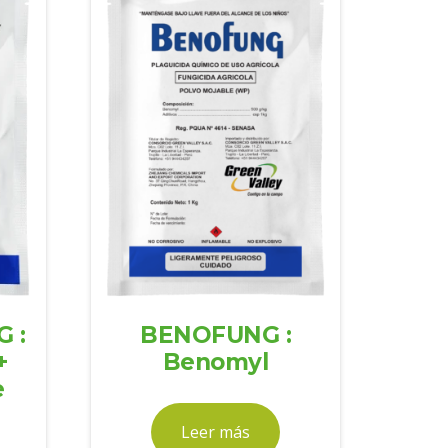
 :
BENOFUNG :
+
Benomyl
e
Leer más