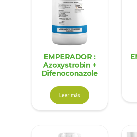
EMPERADOR :
E
Azoxystrobin +
Difenoconazole
Leer más