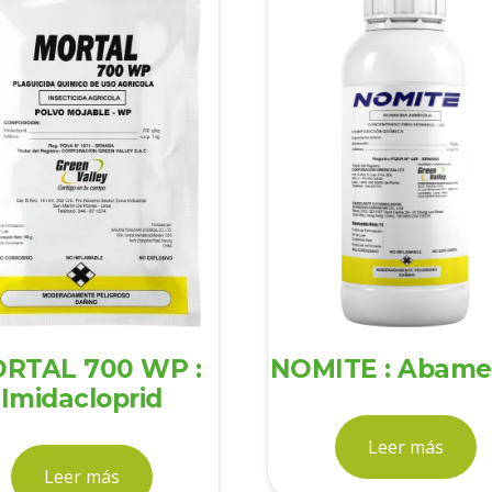
RTAL 700 WP :
NOMITE : Abame
Imidacloprid
Leer más
Leer más