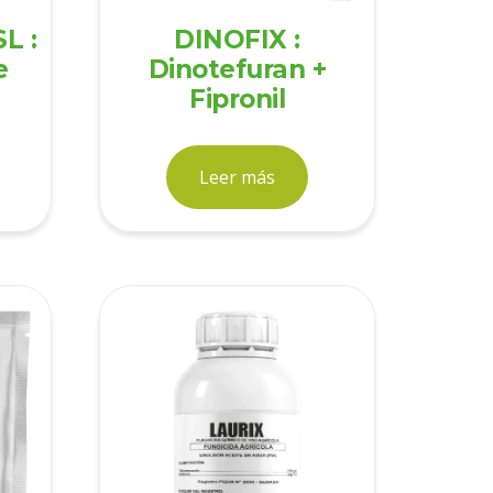
L :
DINOFIX :
e
Dinotefuran +
Fipronil
Leer más