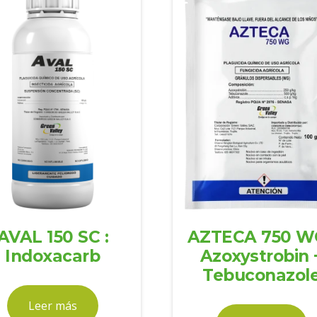
AVAL 150 SC :
AZTECA 750 WG
Indoxacarb
Azoxystrobin 
Tebuconazol
Leer más