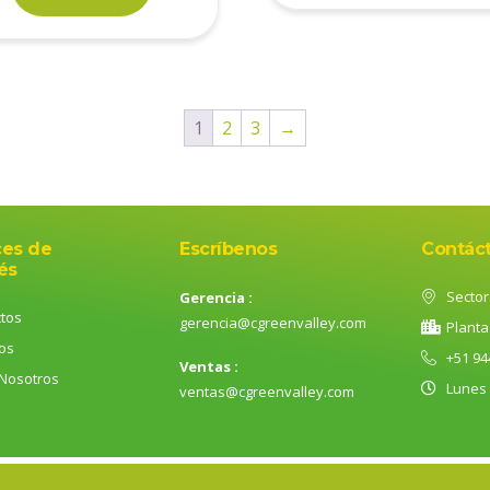
1
2
3
→
ces de
Escríbenos
Contác
és
Sector 
Gerencia :
tos
gerencia@cgreenvalley.com
Planta
ios
+51 94
Ventas :
Nosotros
Lunes
ventas@cgreenvalley.com