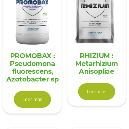
PROMOBAX :
RHIZIUM :
Pseudomona
Metarhizium
fluorescens,
Anisopliae
Azotobacter sp
Leer más
Leer más