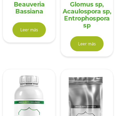
Beauveria
Glomus sp,
Bassiana
Acaulospora sp,
Entrophospora
sp
Leer más
Leer más