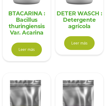
BTACARINA :
DETER WASCH :
Bacillus
Detergente
thuringiensis
agrícola
Var. Acarina
Leer más
Leer más