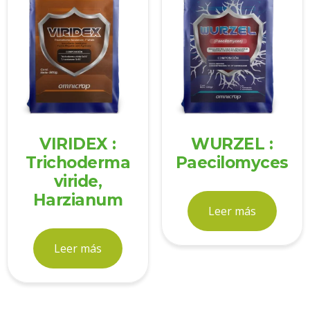
VIRIDEX :
WURZEL :
Trichoderma
Paecilomyces
viride,
Harzianum
Leer más
Leer más