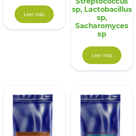
Streptococcus
sp, Lactobacillus
Leer más
sp,
Sacharomyces
sp
Leer más