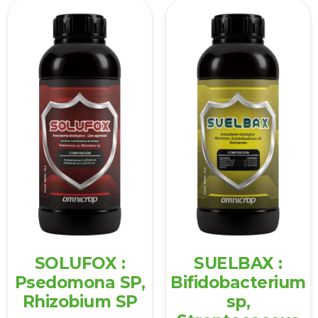
SOLUFOX :
SUELBAX :
Psedomona SP,
Bifidobacterium
Rhizobium SP
sp,