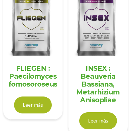
FLIEGEN :
INSEX :
Paecilomyces
Beauveria
fomosoroseus
Bassiana,
Metarhizium
Anisopliae
Leer más
Leer más