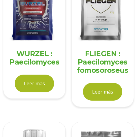
WURZEL :
FLIEGEN :
Paecilomyces
Paecilomyces
fomosoroseus
Leer más
Leer más