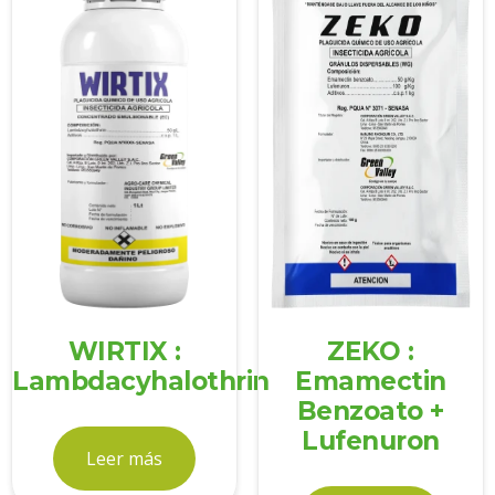
WIRTIX :
ZEKO :
Lambdacyhalothrin
Emamectin
Benzoato +
Lufenuron
Leer más