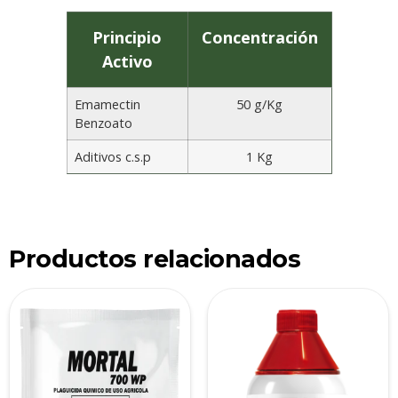
Principio
Concentración
Activo
Emamectin
50 g/Kg
Benzoato
Aditivos c.s.p
1 Kg
Productos relacionados