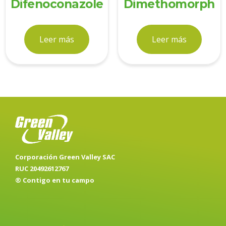
Difenoconazole
Dimethomorph
Leer más
Leer más
Corporación Green Valley SAC
RUC 20492612767
® Contigo en tu campo