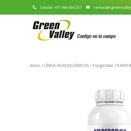
Celular: +51 944 434 257
ventas@cgreenvalle
Inicio
/
LÍNEA AGROQUÍMICOS
/
Fungicidas
/ EMPERA