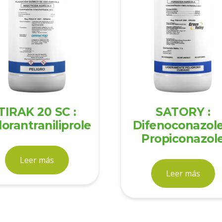
TIRAK 20 SC :
SATORY :
orantraniliprole
Difenoconazole
Propiconazol
Leer más
Leer más