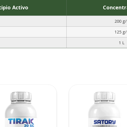
cipio Activo
Concentr
200 g/
125 g/
1 L