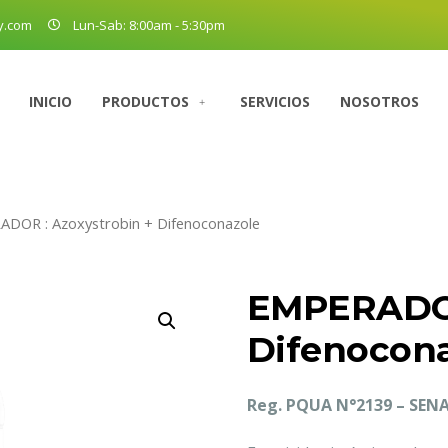
y.com
Lun-Sab: 8:00am - 5:30pm
INICIO
PRODUCTOS
SERVICIOS
NOSOTROS
DOR : Azoxystrobin + Difenoconazole
EMPERADOR
Difenocon
Reg. PQUA N°2139 – SEN