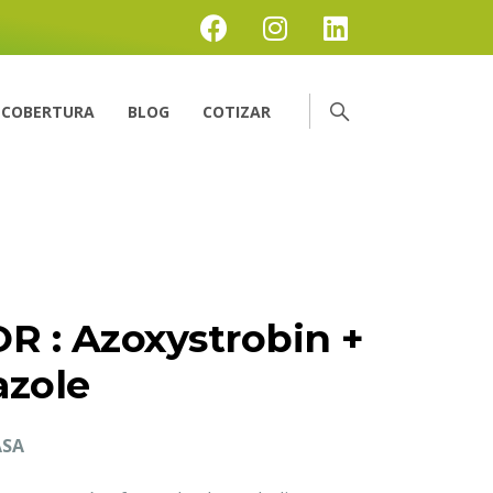
COBERTURA
BLOG
COTIZAR
 : Azoxystrobin +
azole
ASA