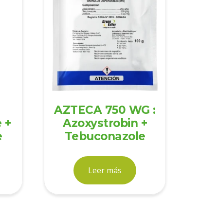
AZTECA 750 WG :
 +
Azoxystrobin +
e
Tebuconazole
Leer más