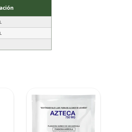
ación
L
L