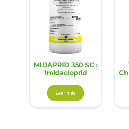
MIDAPRID 350 SC :
Imidacloprid
Chl
Leer más