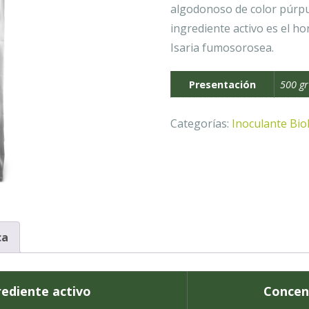
algodonoso de color púrp
ingrediente activo es el 
Isaria fumosorosea.
Presentación
500 gr
Categorías:
Inoculante Bio
ca
rediente activo
Concen