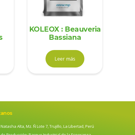
KOLEOX : Beauveria
s
Bassiana
Leer más
tanos
Natasha Alta, Mz. Ñ Lote 7, Trujillo, La Libertad, Perú
 de Producción: Parque Industrial de la Esperanza