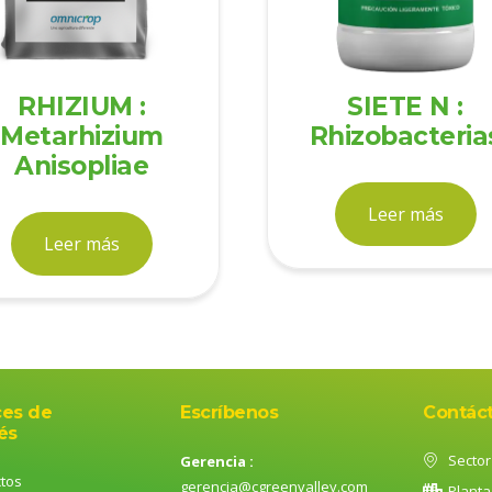
RHIZIUM :
SIETE N :
Metarhizium
Rhizobacteria
Anisopliae
Leer más
Leer más
ces de
Escríbenos
Contác
és
Sector 
Gerencia :
tos
gerencia@cgreenvalley.com
Planta