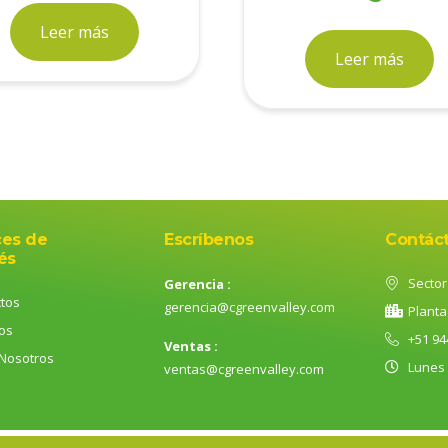
Leer más
Leer más
ces de
Escríbenos
Contác
és
Sector 
Gerencia :
tos
gerencia@cgreenvalley.com
Planta
ios
+51 94
Ventas :
Nosotros
Lunes
ventas@cgreenvalley.com