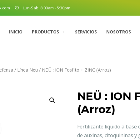
y.com
Lun-Sab: 8:00am - 5:30pm
INICIO
PRODUCTOS
SERVICIOS
NOSOTROS
efensa
/
Línea Neü
/ NEÜ : ION Fosfito + ZINC (Arroz)
NEÜ : ION F
(Arroz)
Fertilizante líquido a base
de auxinas, citoquininas y 