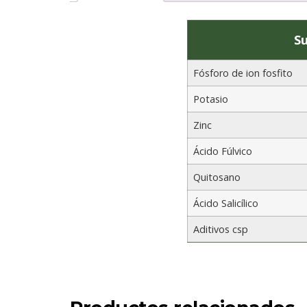
S
Fósforo de ion fosfito
Potasio
Zinc
Ácido Fúlvico
Quitosano
Ácido Salicílico
Aditivos csp