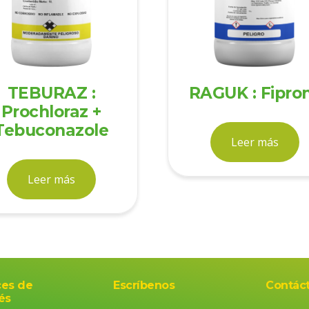
TEBURAZ :
RAGUK : Fipron
Prochloraz +
Tebuconazole
Leer más
Leer más
ces de
Escríbenos
Contác
és