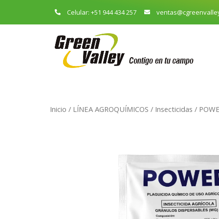
Celular: +51 944 434 257
ventas@cgreenvalle
Inicio
/
LÍNEA AGROQUÍMICOS
/
Insecticidas
/ POWE