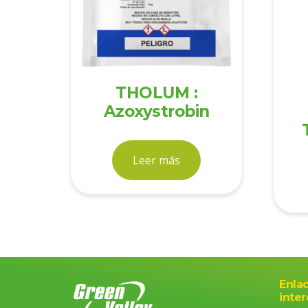
THOLUM :
Azoxystrobin
Leer más
Enla
inter