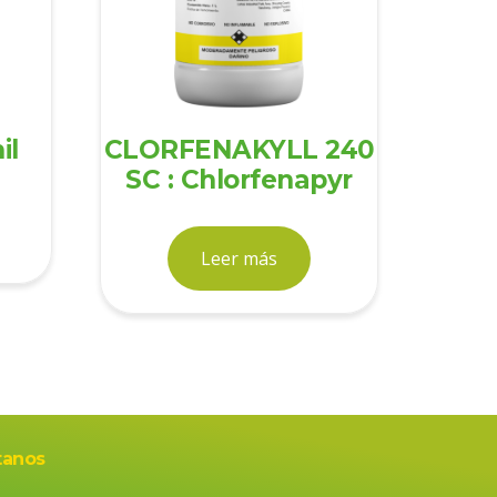
il
CLORFENAKYLL 240
SC : Chlorfenapyr
Leer más
tanos