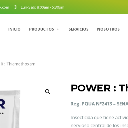
y.com
Lun-Sab: 8:00am - 5:30pm
INICIO
PRODUCTOS
SERVICIOS
NOSOTROS
R : Thiamethoxam
POWER : T
Reg. PQUA N°2413 – SEN
Insecticida que tiene activ
nervioso central de los ins