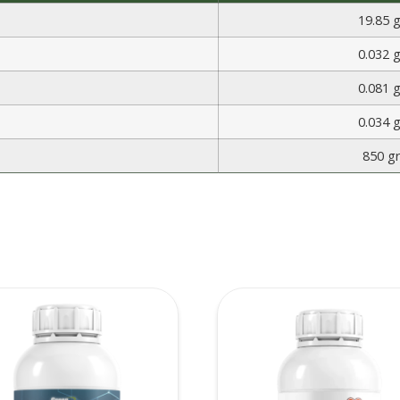
19.85 g
0.032 g
0.081 g
0.034 g
850 gr