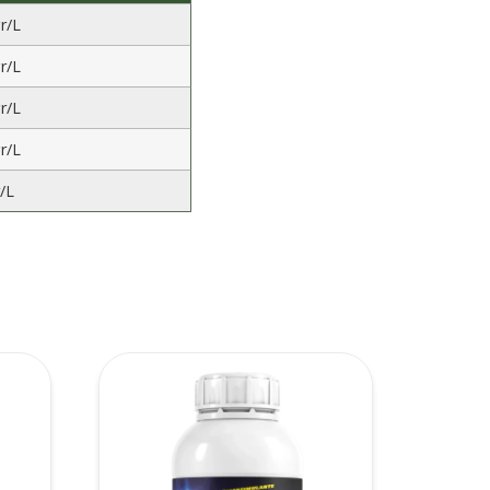
r/L
r/L
r/L
r/L
/L