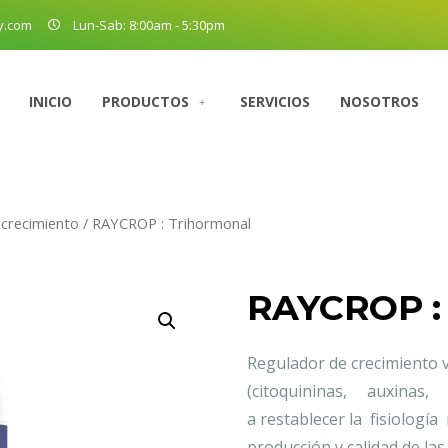
y.com
Lun-Sab: 8:00am - 5:30pm
INICIO
PRODUCTOS
SERVICIOS
NOSOTROS
crecimiento
/ RAYCROP : Trihormonal
RAYCROP :
Regulador de crecimiento 
(citoquininas, auxinas,
a restablecer la fisiologí
producción y calidad de las