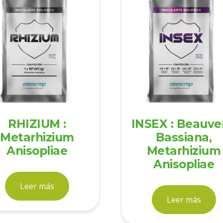
RHIZIUM :
INSEX : Beauve
Metarhizium
Bassiana,
Anisopliae
Metarhizium
Anisopliae
Leer más
Leer más