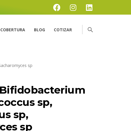
COBERTURA
BLOG
COTIZAR
 Sacharomyces sp
Bifidobacterium
coccus sp,
us sp,
ces sp