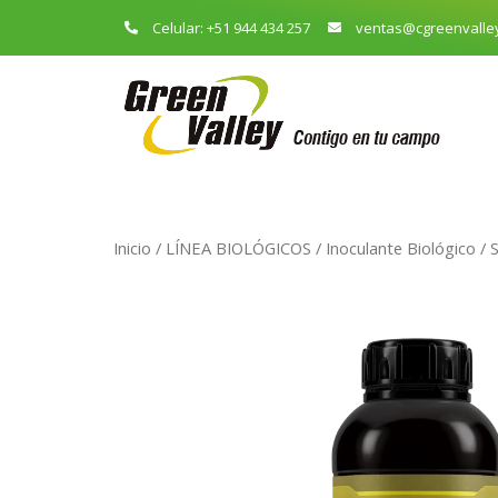
Celular: +51 944 434 257
ventas@cgreenvalle
Inicio
/
LÍNEA BIOLÓGICOS
/
Inoculante Biológico
/ 