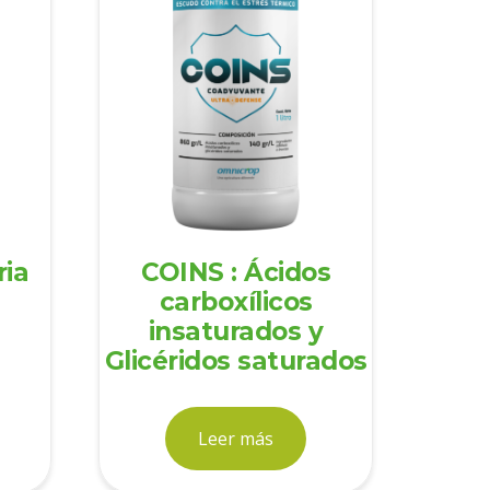
ria
COINS : Ácidos
carboxílicos
insaturados y
Glicéridos saturados
Leer más