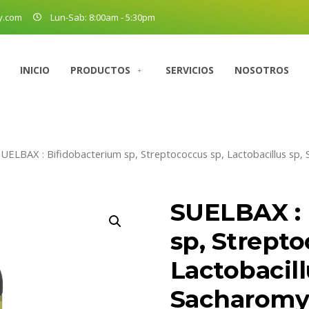
y.com
Lun-Sab: 8:00am - 5:30pm
INICIO
PRODUCTOS
SERVICIOS
NOSOTROS
SUELBAX : Bifidobacterium sp, Streptococcus sp, Lactobacillus sp,
SUELBAX : 
sp, Strepto
Lactobacill
Sacharomy