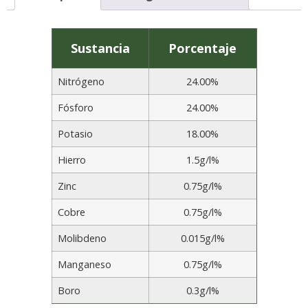
Sustancia
Porcentaje
Nitrógeno
24.00%
Fósforo
24.00%
Potasio
18.00%
Hierro
1.5g/l%
Zinc
0.75g/l%
Cobre
0.75g/l%
Molibdeno
0.015g/l%
Manganeso
0.75g/l%
Boro
0.3g/l%