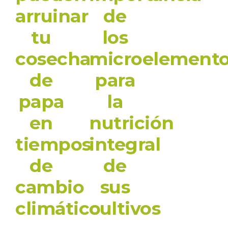
arruinar
de
tu
los
cosecha
microelement
de
para
papa
la
en
nutrición
tiempos
integral
de
de
cambio
sus
climático
cultivos