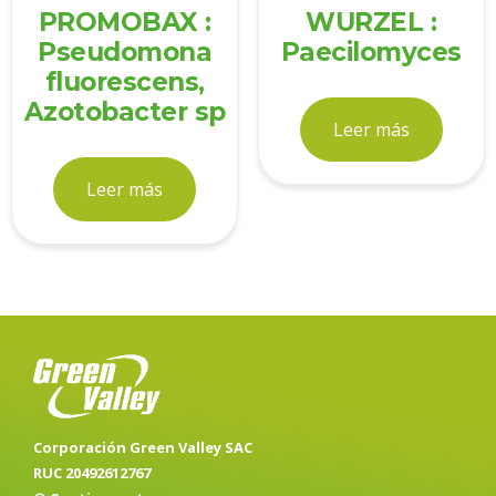
PROMOBAX :
WURZEL :
Pseudomona
Paecilomyces
fluorescens,
Azotobacter sp
Leer más
Leer más
Corporación Green Valley SAC
RUC 20492612767