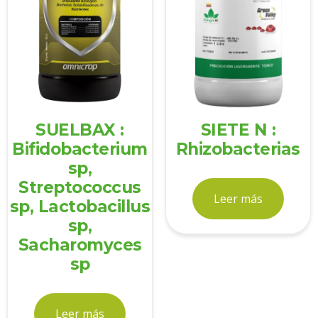
SUELBAX :
SIETE N :
Bifidobacterium
Rhizobacterias
sp,
Streptococcus
Leer más
sp, Lactobacillus
sp,
Sacharomyces
sp
Leer más