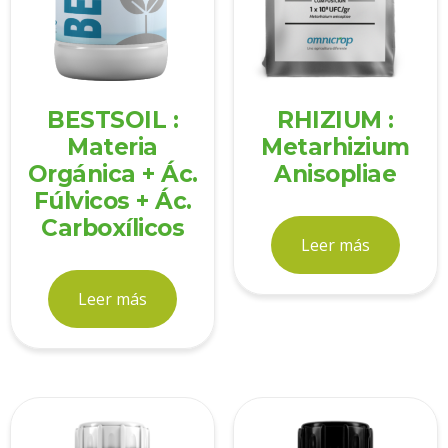
BESTSOIL :
RHIZIUM :
Materia
Metarhizium
Orgánica + Ác.
Anisopliae
Fúlvicos + Ác.
Carboxílicos
Leer más
Leer más