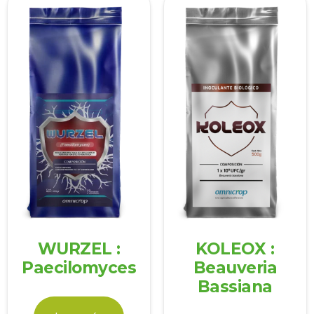
WURZEL :
KOLEOX :
Paecilomyces
Beauveria
Bassiana