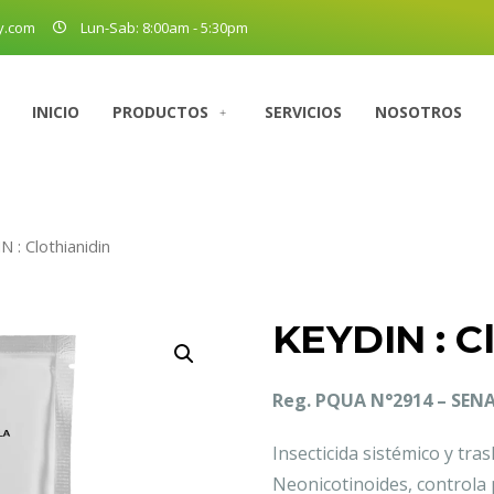
y.com
Lun-Sab: 8:00am - 5:30pm
INICIO
PRODUCTOS
SERVICIOS
NOSOTROS
 : Clothianidin
KEYDIN : C
Reg. PQUA N°2914 – SEN
Insecticida sistémico y tra
Neonicotinoides, controla 