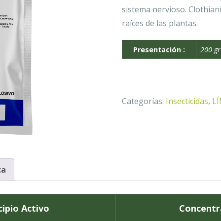
sistema nervioso. Clothian
raíces de las plantas.
Presentación :
200 gr
Categorías:
Insecticidas
,
L
ca
cipio Activo
Concentr