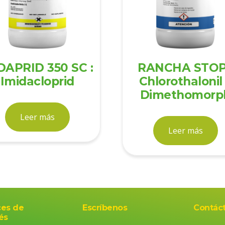
DAPRID 350 SC :
RANCHA STOP
Imidacloprid
Chlorothalonil
Dimethomorp
Leer más
Leer más
ces de
Escríbenos
Contác
és