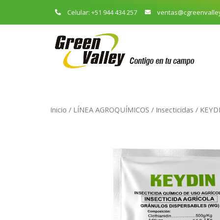
Celular: +51 944 434 257
ventas@cgreenvalle
Inicio
/
LÍNEA AGROQUÍMICOS
/
Insecticidas
/ KEYDIN