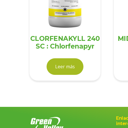
CLORFENAKYLL 240
MI
SC : Chlorfenapyr
Leer más
Enla
inter