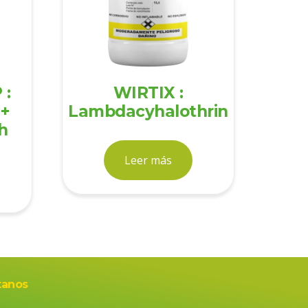
 :
WIRTIX :
 +
Lambdacyhalothrin
h
Leer más
tanos