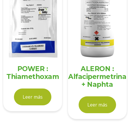
POWER :
ALERON :
Thiamethoxam
Alfacipermetrina
+ Naphta
Leer más
Leer más